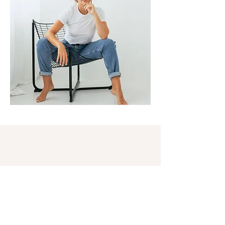
moving brands
by Tina Huscher
info@tinahuscher.de