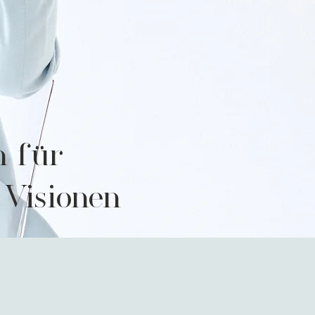
n für
 Visionen