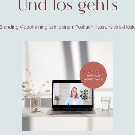
Und los geht´s
randing Videotraining ist in deinem Postfach - lass uns direkt losl