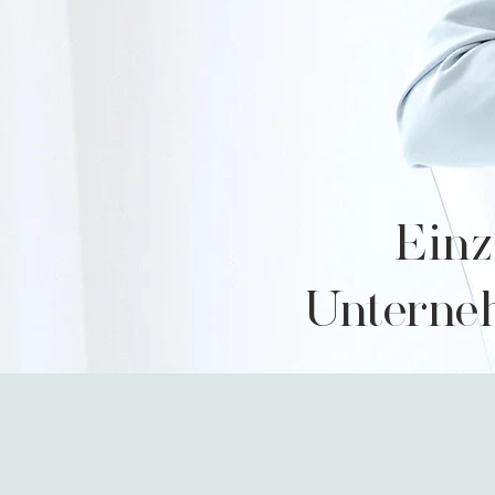
Einz
Unterneh