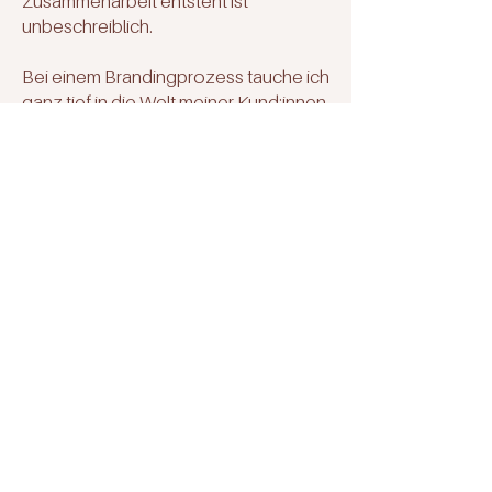
Zusammenarbeit entsteht ist
unbeschreiblich.
Bei einem Brandingprozess tauche ich
ganz tief in die Welt meiner Kund:innen
ein. Denn alle Facetten dürfen hier
eine Rolle einnehmen. Denn ganau
das macht dein Branding so
einzigartig.
Es ist für mich ein Privileg, dieses
Vertrauen meiner Kund:innen
geschenkt zu kriegen.
Bin ich die richtige
Designerin für dich?