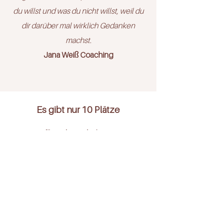
du willst und was du nicht willst, weil du
dir darüber mal wirklich Gedanken
machst.​
Jana Weiß Coaching
Es gibt nur 10 Plätze
Buche deine
Wunschvariante und
setze dein Design in
nur 3
Tagen mit mir um.