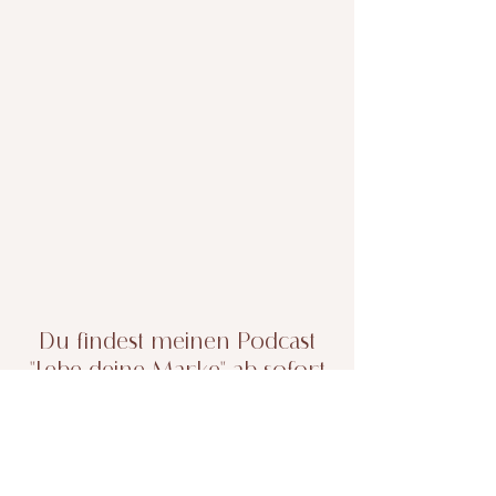
Du findest meinen Podcast
"Lebe deine Marke" ab sofort
hier:
Direkt zu Itunes