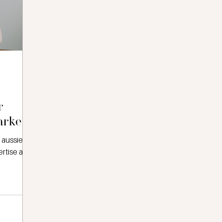
r
arke
 aussieht
rtise am