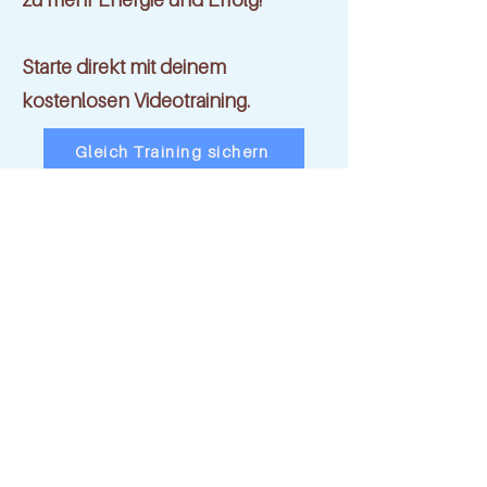
Starte direkt mit deinem
kostenlosen Videotraining.
Gleich Training sichern
Das "Fühlbar-Sichtbar
Prinzip"
Durch die
Kraft deines Brandings
kannst du
dich so zeigen, wie du bist. All das, was dich
ausmacht, spiegelt sich wider.