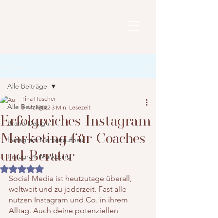
Beitrag
Alle Beiträge
Tina Huscher
Alle Beiträge
5. Mai 2022
3 Min. Lesezeit
Erfolgreiches Instagram
Brand Design
Marketing für Coaches
Instagram Markenaufbau
und Berater
Instagram Marketing
Mit NaN von 5 Sternen bewertet.
Social Media ist heutzutage überall, 
weltweit und zu jederzeit. Fast alle 
nutzen Instagram und Co. in ihrem 
Alltag. Auch deine potenziellen 