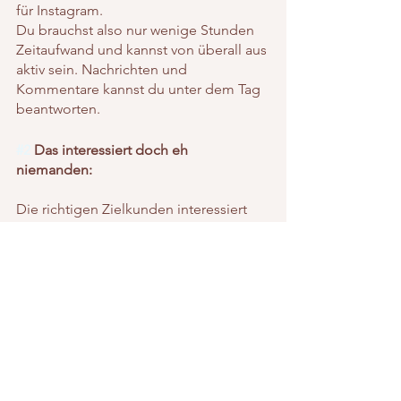
für Instagram.
Du brauchst also nur wenige Stunden 
Zeitaufwand und kannst von überall aus 
aktiv sein. Nachrichten und 
Kommentare kannst du unter dem Tag 
beantworten.
#2
 Das interessiert doch eh 
niemanden: 
Die richtigen Zielkunden interessiert 
es, weil sie sich mit dir verbunden 
fühlen und du genau ihre Themen und 
Blockaden ansprichst. Deshalb solltest 
du auch auf eine gute Strategie setzen.
#3
 Du wirst damit doch eh nie Geld 
verdienen: 
Doch! Vielleicht nicht 10k mit nur 2 