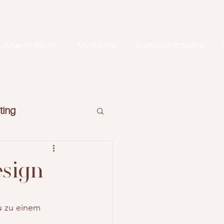
Arbeite mit mir
Mentoring
Branding Projekte
ting
esign
u zu einem 