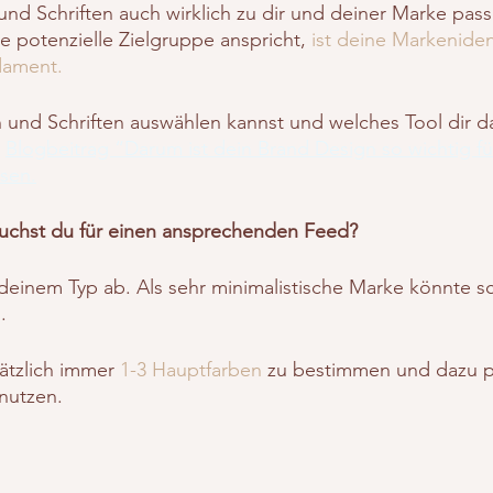
nd Schriften auch wirklich zu dir und deiner Marke pas
 potenzielle Zielgruppe anspricht, 
ist deine Markenident
ament. 
und Schriften auswählen kannst und welches Tool dir dab
 
Blogbeitrag “Darum ist dein Brand Design so wichtig fü
sen.
auchst du für einen ansprechenden Feed?
deinem Typ ab. Als sehr minimalistische Marke könnte s
.
ätzlich immer 
1-3 Hauptfarben
 zu bestimmen und dazu 
 nutzen.