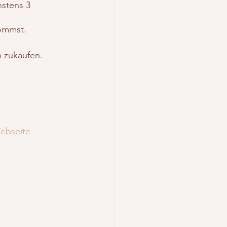
hstens 3 
kommst.
n zukaufen.
Webseite