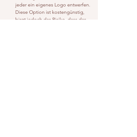
jeder ein eigenes Logo entwerfen. 
Diese Option ist kostengünstig, 
birgt jedoch das Risiko, dass das 
Logo nicht professionell wirkt 
oder nicht einzigartig genug ist. 
Zudem fehlen oft die richtigen 
Dateiformate für verschiedene 
Anwendungen.
Professionell gestalten lassen:
 Ein 
erfahrener Designer kann ein 
maßgeschneidertes Logo 
entwerfen, das perfekt zur Marke 
passt und langfristig funktioniert. 
Hierbei fließen strategische 
Überlegungen mit ein, wie 
Zielgruppenansprache, 
Farbpsychologie und 
Markenidentität. Dies ist zwar eine 
Investition, zahlt sich jedoch durch 